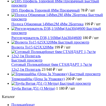
Быстрый
просмотр
П05 Профиль Торцевой 8Мм Прозрачный
78 ₽
/ шт
Быстрый
просмотр
Полоса Обжимная 14Ммх2М 4Мм 2Бортика
199 ₽
/ шт
Быстрый
просмотр
Ригеледержатель D38,1/16Мм(Aisi304)#600
180 ₽
/ шт
Быстрый просмотр
Волюта То15 625X320Мм
199 ₽
/ шт
Быстрый просмотр
Сотовый Поликарбонат 6мм СТАНДАРТ 1,7кг/м
12х2,1м Полигаль
23 940 ₽
/ шт
Быстрый просмотр
Термошайбы (Цена За Упаковку)
200 ₽
/ шт
Быстрый просмотр
Труба Витая Д51 (3 Метра)
1 180 ₽
/ шт
Каталог
Поликарбонат