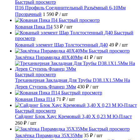
Быстрый просмотр
П16 Профиль Соединительный Разъёмный 6-10Мм
Прозрачный
1 590 ₽
/ шт
Быстрый просмотр
Кованая Пика П4
53 ₽
/ шт
Быстрый
просмотр
Кованый элемент Шар Толстостенный Д40
49 ₽
/ шт
Быстрый просмотр
Заклёпка Пирамидка 40X40Мм
41 ₽
/ шт
Быстрый просмотр
Треханкерная Закладная Для Трубы D38.1Х1.5Мм На
Дерев Ступень Фланец 3Мм
430 ₽
/ шт
Быстрый просмотр
Кованая Пика П14
71 ₽
/ шт
Быстрый просмотр
Сайдинг Блок Хаус Кремовый 3,40 Х 0,23 М Ю-Пласт
260 ₽
/ шт
Быстрый просмотр
Заклёпка Пирамидка 35X35Мм
35 ₽
/ шт