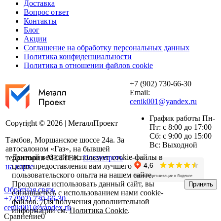
Доставка
Вопрос ответ
Контакты
Блог
Акции
Соглашение на обработку персональных данных
Политика конфиденциальности
Политика в отношении файлов cookie
+7 (902) 730-66-30
Email:
cenik001@yandex.ru
График работы Пн-
Copyright © 2026 | МеталлПроект
Пт: с 8:00 до 17:00
Сб: с 9:00 до 15:00
Тамбов, Моршанское шоссе 24а. За
Вс: Выходной
автосалоном «Газ», на бывшей
Данный веб-сайт использует cookie-файлы в
территории МЕТТЕК.
Посмотреть
целях предоставления вам лучшего
на карте
пользовательского опыта на нашем сайте.
Продолжая использовать данный сайт, вы
Принять
Обратная связь
соглашаетесь с использованием нами cookie-
+7 (902) 730-66-30
файлов. Для получения дополнительной
cenik001@yandex.ru
информации см.
Политика Cookie
.
Сравнение
0