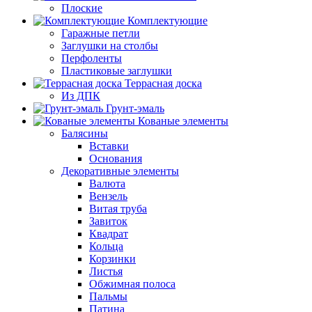
Плоские
Комплектующие
Гаражные петли
Заглушки на столбы
Перфоленты
Пластиковые заглушки
Террасная доска
Из ДПК
Грунт-эмаль
Кованые элементы
Балясины
Вставки
Основания
Декоративные элементы
Валюта
Вензель
Витая труба
Завиток
Квадрат
Кольца
Корзинки
Листья
Обжимная полоса
Пальмы
Патина