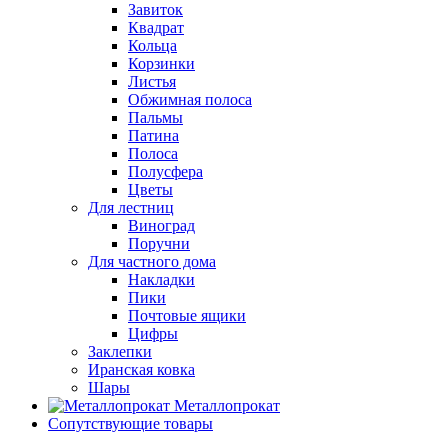
Завиток
Квадрат
Кольца
Корзинки
Листья
Обжимная полоса
Пальмы
Патина
Полоса
Полусфера
Цветы
Для лестниц
Виноград
Поручни
Для частного дома
Накладки
Пики
Почтовые ящики
Цифры
Заклепки
Иранская ковка
Шары
Металлопрокат
Сопутствующие товары