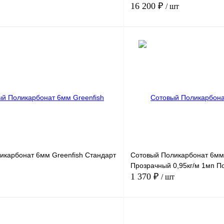
16 200 ₽
/ шт
В корзину
лик
Сравнение
Купить в 1 клик
В
В избранное
наличии
икарбонат 6мм Greenfish Стандарт
Сотовый Поликарбонат 6м
Прозрачный 0,95кг/м 1мп П
1 370 ₽
/ шт
В корзину