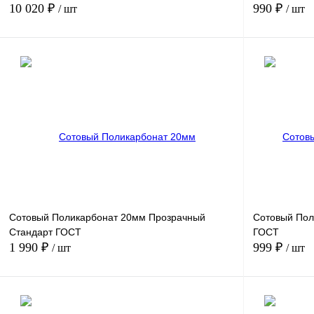
10 020 ₽
990 ₽
/ шт
/ шт
В корзину
Купить в 1 клик
Сравнение
Купить в 1 к
В избранное
Под заказ
В избранное
Длина (мм):
1000
Сотовый Поликарбонат 20мм Прозрачный
Сотовый Пол
Стандарт ГОСТ
ГОСТ
1 990 ₽
999 ₽
/ шт
/ шт
В корзину