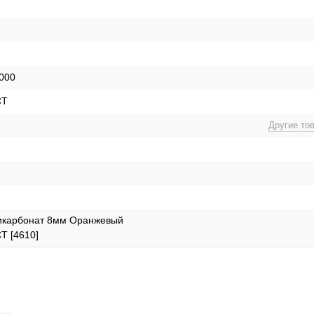
2000
СТ
Другие то
икарбонат 8мм Оранжевый
Т [4610]