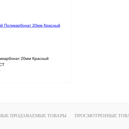
лик
Сравнение
Купить в 1 клик
В
В избранное
наличии
икарбонат 20мм Красный
ОСТ
т
В корзину
лик
Сравнение
МЫЕ ПРОДАВАЕМЫЕ ТОВАРЫ
ПРОСМОТРЕННЫЕ ТОВ
В
наличии