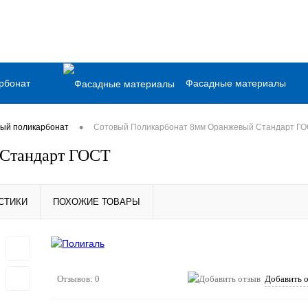
рбонат
Фасадные материалы
Емкости и баки
•
ый поликарбонат
Сотовый Поликарбонат 8мм Оранжевый Стандарт Г
 Стандарт ГОСТ
асная доска
Грунт-эмаль
СТИКИ
ПОХОЖИЕ ТОВАРЫ
лопрокат
Сопутствующие товары
Отзывов: 0
Добавить 