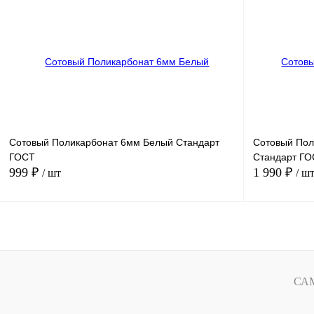
Купить в 1 клик
Сравнение
Купить в 1 к
В избранное
В
В избранное
наличии
Длина (мм):
Длина (мм):
1000
1000
Сотовый Поликарбонат 6мм Белый Стандарт
Сотовый Пол
ГОСТ
Стандарт Г
999 ₽
1 990 ₽
/ шт
/ ш
В корзину
Купить в 1 клик
Сравнение
Купить в 1 к
СА
В избранное
В
В избранное
наличии