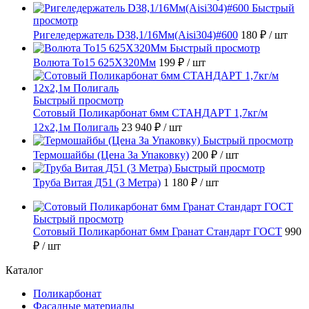
Быстрый
просмотр
Ригеледержатель D38,1/16Мм(Aisi304)#600
180 ₽
/ шт
Быстрый просмотр
Волюта То15 625X320Мм
199 ₽
/ шт
Быстрый просмотр
Сотовый Поликарбонат 6мм СТАНДАРТ 1,7кг/м
12х2,1м Полигаль
23 940 ₽
/ шт
Быстрый просмотр
Термошайбы (Цена За Упаковку)
200 ₽
/ шт
Быстрый просмотр
Труба Витая Д51 (3 Метра)
1 180 ₽
/ шт
Быстрый просмотр
Сотовый Поликарбонат 6мм Гранат Стандарт ГОСТ
990
₽
/ шт
Каталог
Поликарбонат
Фасадные материалы