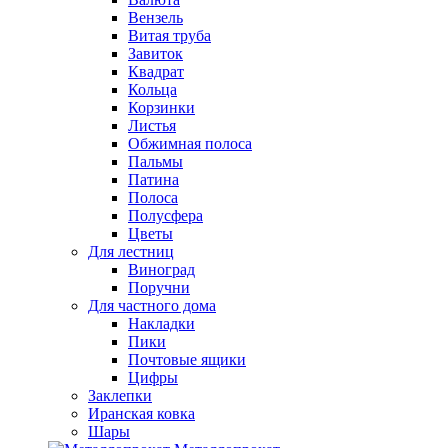
Вензель
Витая труба
Завиток
Квадрат
Кольца
Корзинки
Листья
Обжимная полоса
Пальмы
Патина
Полоса
Полусфера
Цветы
Для лестниц
Виноград
Поручни
Для частного дома
Накладки
Пики
Почтовые ящики
Цифры
Заклепки
Иранская ковка
Шары