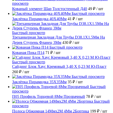
просмотр
Кованый элемент Шар Толстостенный Д40
49 ₽
/ шт
Быстрый просмотр
Заклёпка Пирамидка 40X40Мм
41 ₽
/ шт
Быстрый просмотр
Треханкерная Закладная Для Трубы D38.1Х1.5Мм На
Дерев Ступень Фланец 3Мм
430 ₽
/ шт
Быстрый просмотр
Кованая Пика П14
71 ₽
/ шт
Быстрый просмотр
Сайдинг Блок Хаус Кремовый 3,40 Х 0,23 М Ю-Пласт
260 ₽
/ шт
Быстрый просмотр
Заклёпка Пирамидка 35X35Мм
35 ₽
/ шт
Быстрый
просмотр
П05 Профиль Торцевой 8Мм Прозрачный
78 ₽
/ шт
Быстрый
просмотр
Полоса Обжимная 14Ммх2М 4Мм 2Бортика
199 ₽
/ шт