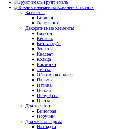
Грунт-эмаль
Кованые элементы
Балясины
Вставки
Основания
Декоративные элементы
Валюта
Вензель
Витая труба
Завиток
Квадрат
Кольца
Корзинки
Листья
Обжимная полоса
Пальмы
Патина
Полоса
Полусфера
Цветы
Для лестниц
Виноград
Поручни
Для частного дома
Накладки