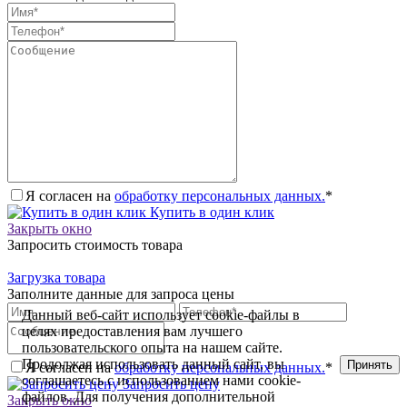
Я согласен на
обработку персональных данных.
*
Купить в один клик
Закрыть окно
Запросить стоимость товара
Загрузка товара
Заполните данные для запроса цены
Данный веб-сайт использует cookie-файлы в
целях предоставления вам лучшего
пользовательского опыта на нашем сайте.
Продолжая использовать данный сайт, вы
Принять
Я согласен на
обработку персональных данных.
*
соглашаетесь с использованием нами cookie-
Запросить цену
файлов. Для получения дополнительной
Закрыть окно