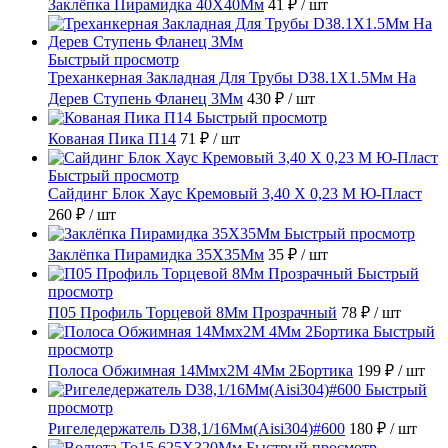
Заклёпка Пирамидка 40X40Мм
41 ₽
/ шт
Быстрый просмотр
Треханкерная Закладная Для Трубы D38.1Х1.5Мм На
Дерев Ступень Фланец 3Мм
430 ₽
/ шт
Быстрый просмотр
Кованая Пика П14
71 ₽
/ шт
Быстрый просмотр
Сайдинг Блок Хаус Кремовый 3,40 Х 0,23 М Ю-Пласт
260 ₽
/ шт
Быстрый просмотр
Заклёпка Пирамидка 35X35Мм
35 ₽
/ шт
Быстрый
просмотр
П05 Профиль Торцевой 8Мм Прозрачный
78 ₽
/ шт
Быстрый
просмотр
Полоса Обжимная 14Ммх2М 4Мм 2Бортика
199 ₽
/ шт
Быстрый
просмотр
Ригеледержатель D38,1/16Мм(Aisi304)#600
180 ₽
/ шт
Быстрый просмотр