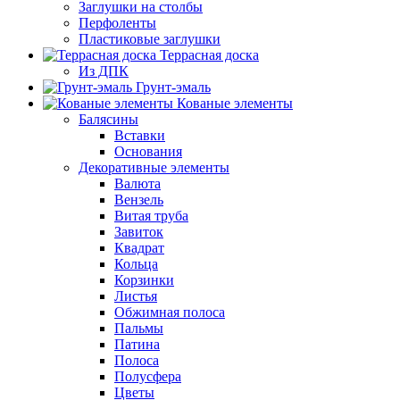
Заглушки на столбы
Перфоленты
Пластиковые заглушки
Террасная доска
Из ДПК
Грунт-эмаль
Кованые элементы
Балясины
Вставки
Основания
Декоративные элементы
Валюта
Вензель
Витая труба
Завиток
Квадрат
Кольца
Корзинки
Листья
Обжимная полоса
Пальмы
Патина
Полоса
Полусфера
Цветы