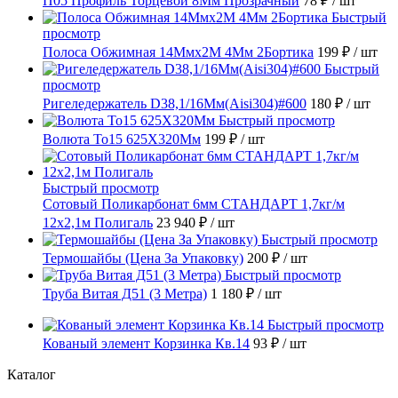
П05 Профиль Торцевой 8Мм Прозрачный
78 ₽
/ шт
Быстрый
просмотр
Полоса Обжимная 14Ммх2М 4Мм 2Бортика
199 ₽
/ шт
Быстрый
просмотр
Ригеледержатель D38,1/16Мм(Aisi304)#600
180 ₽
/ шт
Быстрый просмотр
Волюта То15 625X320Мм
199 ₽
/ шт
Быстрый просмотр
Сотовый Поликарбонат 6мм СТАНДАРТ 1,7кг/м
12х2,1м Полигаль
23 940 ₽
/ шт
Быстрый просмотр
Термошайбы (Цена За Упаковку)
200 ₽
/ шт
Быстрый просмотр
Труба Витая Д51 (3 Метра)
1 180 ₽
/ шт
Быстрый просмотр
Кованый элемент Корзинка Кв.14
93 ₽
/ шт
Каталог