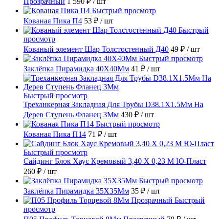
Прозрачный
1 590 ₽
/ шт
Быстрый просмотр
Кованая Пика П4
53 ₽
/ шт
Быстрый
просмотр
Кованый элемент Шар Толстостенный Д40
49 ₽
/ шт
Быстрый просмотр
Заклёпка Пирамидка 40X40Мм
41 ₽
/ шт
Быстрый просмотр
Треханкерная Закладная Для Трубы D38.1Х1.5Мм На
Дерев Ступень Фланец 3Мм
430 ₽
/ шт
Быстрый просмотр
Кованая Пика П14
71 ₽
/ шт
Быстрый просмотр
Сайдинг Блок Хаус Кремовый 3,40 Х 0,23 М Ю-Пласт
260 ₽
/ шт
Быстрый просмотр
Заклёпка Пирамидка 35X35Мм
35 ₽
/ шт
Быстрый
просмотр