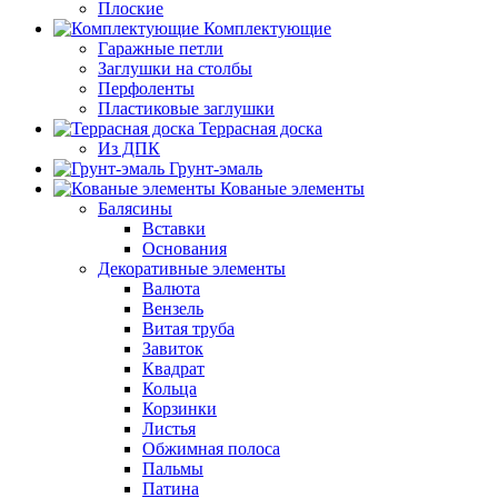
Плоские
Комплектующие
Гаражные петли
Заглушки на столбы
Перфоленты
Пластиковые заглушки
Террасная доска
Из ДПК
Грунт-эмаль
Кованые элементы
Балясины
Вставки
Основания
Декоративные элементы
Валюта
Вензель
Витая труба
Завиток
Квадрат
Кольца
Корзинки
Листья
Обжимная полоса
Пальмы
Патина