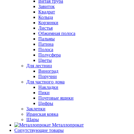
Витая труба
Завиток
Квадрат
Кольца
Корзинки
Листья
Обжимная полоса
Пальмы
Патина
Полоса
Полусфера
Цветы
Для лестниц
Виноград
Поручни
Для частного дома
Накладки
Пики
Почтовые ящики
Цифры
Заклепки
Иранская ковка
Шары
Металлопрокат
Сопутствующие товары