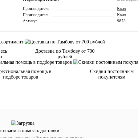
Производитель
Квил
Производитель
Квил
Артикул
9878
весь
Доставка по Тамбову от 700
нт
рублей
ессиональная помощь в
Скидки постоянным
подборе товаров
покупателям
итываем стоимость доставки
дите, рассчет займет немного времени