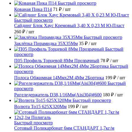
Быстрый просмотр
Кованая Пика П14
71 ₽
/ шт
Быстрый просмотр
Сайдинг Блок Хаус Кремовый 3,40 Х 0,23 М Ю-Пласт
260 ₽
/ шт
Быстрый просмотр
Заклёпка Пирамидка 35X35Мм
35 ₽
/ шт
Быстрый
просмотр
П05 Профиль Торцевой 8Мм Прозрачный
78 ₽
/ шт
Быстрый
просмотр
Полоса Обжимная 14Ммх2М 4Мм 2Бортика
199 ₽
/ шт
Быстрый
просмотр
Ригеледержатель D38,1/16Мм(Aisi304)#600
180 ₽
/ шт
Быстрый просмотр
Волюта То15 625X320Мм
199 ₽
/ шт
Быстрый просмотр
Сотовый Поликарбонат 6мм СТАНДАРТ 1,7кг/м