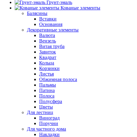
Грунт-эмаль
Кованые элементы
Балясины
Вставки
Основания
Декоративные элементы
Валюта
Вензель
Витая труба
Завиток
Квадрат
Кольца
Корзинки
Листья
Обжимная полоса
Пальмы
Патина
Полоса
Полусфера
Цветы
Для лестниц
Виноград
Поручни
Для частного дома
Накладки