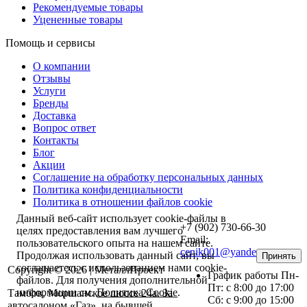
Рекомендуемые товары
Уцененные товары
Помощь и сервисы
О компании
Отзывы
Услуги
Бренды
Доставка
Вопрос ответ
Контакты
Блог
Акции
Соглашение на обработку персональных данных
Политика конфиденциальности
Политика в отношении файлов cookie
Данный веб-сайт использует cookie-файлы в
+7 (902) 730-66-30
целях предоставления вам лучшего
Email:
пользовательского опыта на нашем сайте.
cenik001@yandex.ru
Продолжая использовать данный сайт, вы
Принять
соглашаетесь с использованием нами cookie-
Copyright © 2026 | МеталлПроект
График работы Пн-
файлов. Для получения дополнительной
Пт: с 8:00 до 17:00
информации см.
Политика Cookie
.
Тамбов, Моршанское шоссе 24а. За
Сб: с 9:00 до 15:00
автосалоном «Газ», на бывшей