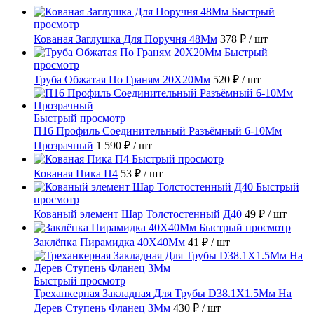
Быстрый
просмотр
Кованая Заглушка Для Поручня 48Мм
378 ₽
/ шт
Быстрый
просмотр
Труба Обжатая По Граням 20X20Мм
520 ₽
/ шт
Быстрый просмотр
П16 Профиль Соединительный Разъёмный 6-10Мм
Прозрачный
1 590 ₽
/ шт
Быстрый просмотр
Кованая Пика П4
53 ₽
/ шт
Быстрый
просмотр
Кованый элемент Шар Толстостенный Д40
49 ₽
/ шт
Быстрый просмотр
Заклёпка Пирамидка 40X40Мм
41 ₽
/ шт
Быстрый просмотр
Треханкерная Закладная Для Трубы D38.1Х1.5Мм На
Дерев Ступень Фланец 3Мм
430 ₽
/ шт