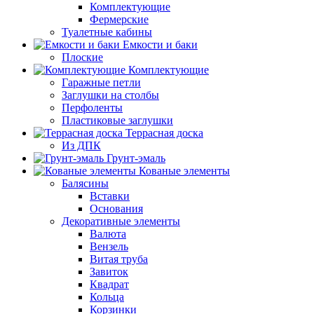
Комплектующие
Фермерские
Туалетные кабины
Емкости и баки
Плоские
Комплектующие
Гаражные петли
Заглушки на столбы
Перфоленты
Пластиковые заглушки
Террасная доска
Из ДПК
Грунт-эмаль
Кованые элементы
Балясины
Вставки
Основания
Декоративные элементы
Валюта
Вензель
Витая труба
Завиток
Квадрат
Кольца
Корзинки