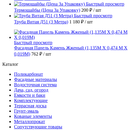
Быстрый просмотр
Термошайбы (Цена За Упаковку)
200 ₽
/ шт
Быстрый просмотр
Труба Витая Д51 (3 Метра)
1 180 ₽
/ шт
Быстрый просмотр
Фасадная Панель Камень Жженый (1,135М Х 0,474 М Х
0,019М)
762 ₽
/ шт
Каталог
Поликарбонат
Фасадные материалы
Водосточная система
Дача, сад, огород
Емкости и баки
Комплектующие
Террасная доска
Грунт-эмаль
Кованые элементы
Металлопрокат
Сопутствующие товары