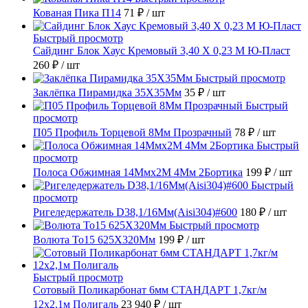
Кованая Пика П14
71 ₽
/ шт
Быстрый просмотр
Сайдинг Блок Хаус Кремовый 3,40 Х 0,23 М Ю-Пласт
260 ₽
/ шт
Быстрый просмотр
Заклёпка Пирамидка 35X35Мм
35 ₽
/ шт
Быстрый
просмотр
П05 Профиль Торцевой 8Мм Прозрачный
78 ₽
/ шт
Быстрый
просмотр
Полоса Обжимная 14Ммх2М 4Мм 2Бортика
199 ₽
/ шт
Быстрый
просмотр
Ригеледержатель D38,1/16Мм(Aisi304)#600
180 ₽
/ шт
Быстрый просмотр
Волюта То15 625X320Мм
199 ₽
/ шт
Быстрый просмотр
Сотовый Поликарбонат 6мм СТАНДАРТ 1,7кг/м
12х2,1м Полигаль
23 940 ₽
/ шт