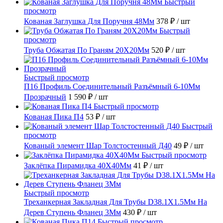
Быстрый
просмотр
Кованая Заглушка Для Поручня 48Мм
378 ₽
/ шт
Быстрый
просмотр
Труба Обжатая По Граням 20X20Мм
520 ₽
/ шт
Быстрый просмотр
П16 Профиль Соединительный Разъёмный 6-10Мм
Прозрачный
1 590 ₽
/ шт
Быстрый просмотр
Кованая Пика П4
53 ₽
/ шт
Быстрый
просмотр
Кованый элемент Шар Толстостенный Д40
49 ₽
/ шт
Быстрый просмотр
Заклёпка Пирамидка 40X40Мм
41 ₽
/ шт
Быстрый просмотр
Треханкерная Закладная Для Трубы D38.1Х1.5Мм На
Дерев Ступень Фланец 3Мм
430 ₽
/ шт
Быстрый просмотр