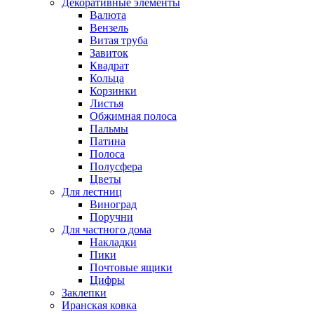
Декоративные элементы
Валюта
Вензель
Витая труба
Завиток
Квадрат
Кольца
Корзинки
Листья
Обжимная полоса
Пальмы
Патина
Полоса
Полусфера
Цветы
Для лестниц
Виноград
Поручни
Для частного дома
Накладки
Пики
Почтовые ящики
Цифры
Заклепки
Иранская ковка