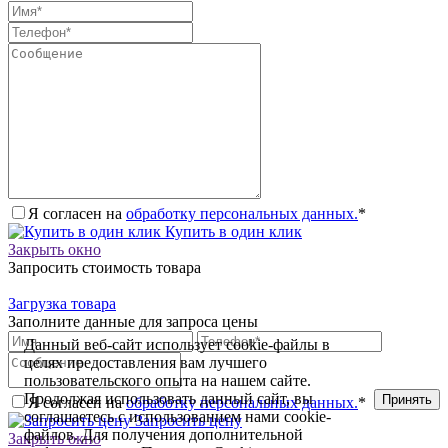
Я согласен на
обработку персональных данных.
*
Купить в один клик
Закрыть окно
Запросить стоимость товара
Загрузка товара
Заполните данные для запроса цены
Данный веб-сайт использует cookie-файлы в
целях предоставления вам лучшего
пользовательского опыта на нашем сайте.
Продолжая использовать данный сайт, вы
Принять
Я согласен на
обработку персональных данных.
*
соглашаетесь с использованием нами cookie-
Запросить цену
файлов. Для получения дополнительной
Закрыть окно