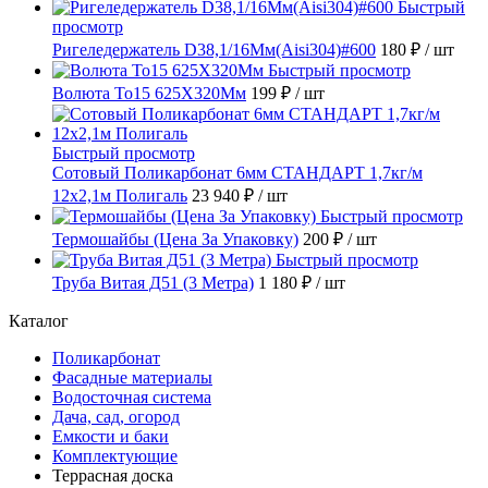
Быстрый
просмотр
Ригеледержатель D38,1/16Мм(Aisi304)#600
180 ₽
/ шт
Быстрый просмотр
Волюта То15 625X320Мм
199 ₽
/ шт
Быстрый просмотр
Сотовый Поликарбонат 6мм СТАНДАРТ 1,7кг/м
12х2,1м Полигаль
23 940 ₽
/ шт
Быстрый просмотр
Термошайбы (Цена За Упаковку)
200 ₽
/ шт
Быстрый просмотр
Труба Витая Д51 (3 Метра)
1 180 ₽
/ шт
Каталог
Поликарбонат
Фасадные материалы
Водосточная система
Дача, сад, огород
Емкости и баки
Комплектующие
Террасная доска