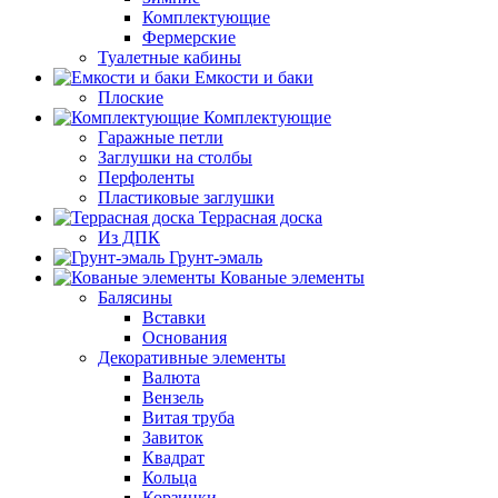
Комплектующие
Фермерские
Туалетные кабины
Емкости и баки
Плоские
Комплектующие
Гаражные петли
Заглушки на столбы
Перфоленты
Пластиковые заглушки
Террасная доска
Из ДПК
Грунт-эмаль
Кованые элементы
Балясины
Вставки
Основания
Декоративные элементы
Валюта
Вензель
Витая труба
Завиток
Квадрат
Кольца
Корзинки