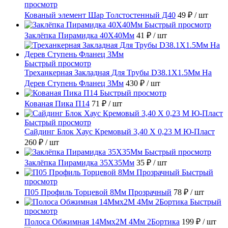
просмотр
Кованый элемент Шар Толстостенный Д40
49 ₽
/ шт
Быстрый просмотр
Заклёпка Пирамидка 40X40Мм
41 ₽
/ шт
Быстрый просмотр
Треханкерная Закладная Для Трубы D38.1Х1.5Мм На
Дерев Ступень Фланец 3Мм
430 ₽
/ шт
Быстрый просмотр
Кованая Пика П14
71 ₽
/ шт
Быстрый просмотр
Сайдинг Блок Хаус Кремовый 3,40 Х 0,23 М Ю-Пласт
260 ₽
/ шт
Быстрый просмотр
Заклёпка Пирамидка 35X35Мм
35 ₽
/ шт
Быстрый
просмотр
П05 Профиль Торцевой 8Мм Прозрачный
78 ₽
/ шт
Быстрый
просмотр
Полоса Обжимная 14Ммх2М 4Мм 2Бортика
199 ₽
/ шт