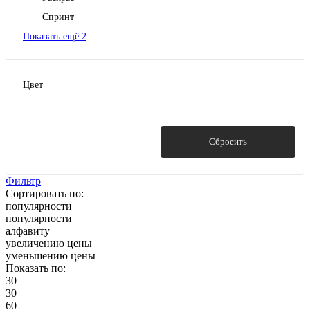
Спринт
Показать ещё 2
Цвет
Вишневый
Голубой
Зеленый
Показать
Сбросить
Золотисто-коричневый
Коричневый
Фильтр
Сортировать по:
Показать ещё 8
популярности
популярности
алфавиту
увеличению цены
уменьшению цены
Показать по:
30
30
60