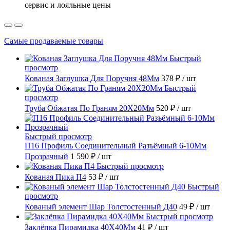
сервис и лояльные цены
Самые продаваемые товары
Быстрый
просмотр
Кованая Заглушка Для Поручня 48Мм
378 ₽
/ шт
Быстрый
просмотр
Труба Обжатая По Граням 20X20Мм
520 ₽
/ шт
Быстрый просмотр
П16 Профиль Соединительный Разъёмный 6-10Мм
Прозрачный
1 590 ₽
/ шт
Быстрый просмотр
Кованая Пика П4
53 ₽
/ шт
Быстрый
просмотр
Кованый элемент Шар Толстостенный Д40
49 ₽
/ шт
Быстрый просмотр
Заклёпка Пирамидка 40X40Мм
41 ₽
/ шт