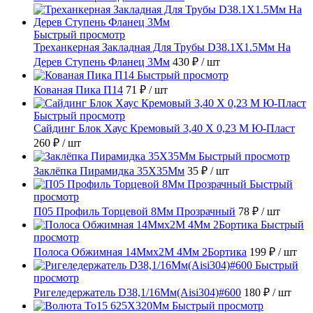
Быстрый просмотр
Треханкерная Закладная Для Трубы D38.1Х1.5Мм На
Дерев Ступень Фланец 3Мм
430 ₽
/ шт
Быстрый просмотр
Кованая Пика П14
71 ₽
/ шт
Быстрый просмотр
Сайдинг Блок Хаус Кремовый 3,40 Х 0,23 М Ю-Пласт
260 ₽
/ шт
Быстрый просмотр
Заклёпка Пирамидка 35X35Мм
35 ₽
/ шт
Быстрый
просмотр
П05 Профиль Торцевой 8Мм Прозрачный
78 ₽
/ шт
Быстрый
просмотр
Полоса Обжимная 14Ммх2М 4Мм 2Бортика
199 ₽
/ шт
Быстрый
просмотр
Ригеледержатель D38,1/16Мм(Aisi304)#600
180 ₽
/ шт
Быстрый просмотр