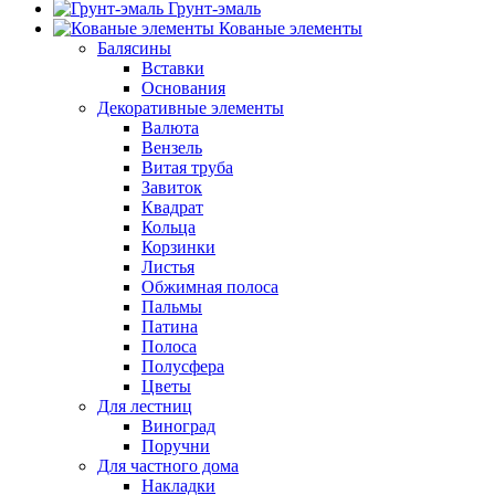
Грунт-эмаль
Кованые элементы
Балясины
Вставки
Основания
Декоративные элементы
Валюта
Вензель
Витая труба
Завиток
Квадрат
Кольца
Корзинки
Листья
Обжимная полоса
Пальмы
Патина
Полоса
Полусфера
Цветы
Для лестниц
Виноград
Поручни
Для частного дома
Накладки