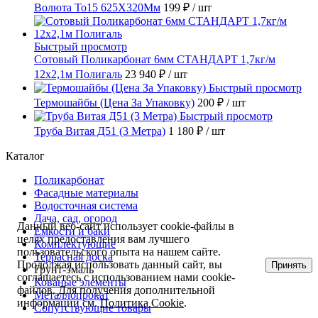
Волюта То15 625X320Мм
199 ₽
/ шт
Быстрый просмотр
Сотовый Поликарбонат 6мм СТАНДАРТ 1,7кг/м
12х2,1м Полигаль
23 940 ₽
/ шт
Быстрый просмотр
Термошайбы (Цена За Упаковку)
200 ₽
/ шт
Быстрый просмотр
Труба Витая Д51 (3 Метра)
1 180 ₽
/ шт
Каталог
Поликарбонат
Фасадные материалы
Водосточная система
Дача, сад, огород
Данный веб-сайт использует cookie-файлы в
Емкости и баки
целях предоставления вам лучшего
Комплектующие
пользовательского опыта на нашем сайте.
Террасная доска
Продолжая использовать данный сайт, вы
Принять
Грунт-эмаль
соглашаетесь с использованием нами cookie-
Кованые элементы
файлов. Для получения дополнительной
Металлопрокат
информации см.
Политика Cookie
.
Сопутствующие товары