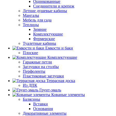
Оцинкованные
Соединители и крепеж
Летние душевые кабины
Мангалы
Мебель для сада
Теплицы
Зимние
Комплектующие
Фермерские
Туалетные кабины
Емкости и баки
Плоские
Комплектующие
Гаражные петли
Заглушки на столбы
Перфоленты
Пластиковые заглушки
Террасная доска
Из ДПК
Грунт-эмаль
Кованые элементы
Балясины
Вставки
Основания
Декоративные элементы