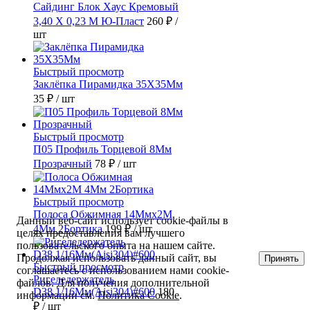
Сайдинг Блок Хаус Кремовый
3,40 Х 0,23 М Ю-Пласт
260 ₽
/
шт
Быстрый просмотр
Заклёпка Пирамидка 35X35Мм
35 ₽
/ шт
Быстрый просмотр
П05 Профиль Торцевой 8Мм
Прозрачный
78 ₽
/ шт
Быстрый просмотр
Полоса Обжимная 14Ммх2М
Данный веб-сайт использует cookie-файлы в
4Мм 2Бортика
199 ₽
/ шт
целях предоставления вам лучшего
пользовательского опыта на нашем сайте.
Продолжая использовать данный сайт, вы
Принять
Быстрый просмотр
соглашаетесь с использованием нами cookie-
Ригеледержатель
файлов. Для получения дополнительной
D38,1/16Мм(Aisi304)#600
180
информации см.
Политика Cookie
.
₽
/ шт