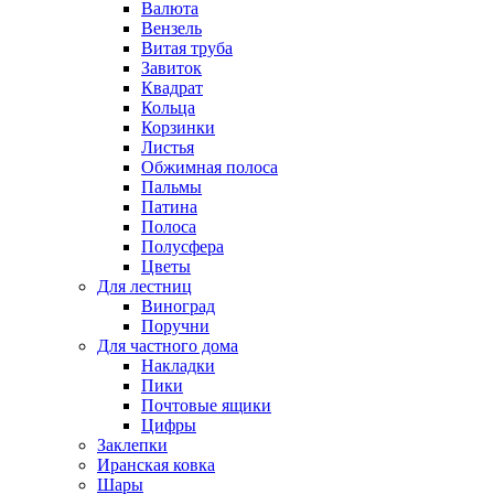
Валюта
Вензель
Витая труба
Завиток
Квадрат
Кольца
Корзинки
Листья
Обжимная полоса
Пальмы
Патина
Полоса
Полусфера
Цветы
Для лестниц
Виноград
Поручни
Для частного дома
Накладки
Пики
Почтовые ящики
Цифры
Заклепки
Иранская ковка
Шары