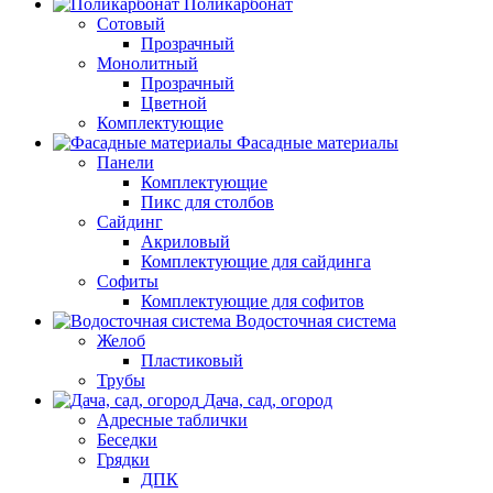
Поликарбонат
Сотовый
Прозрачный
Монолитный
Прозрачный
Цветной
Комплектующие
Фасадные материалы
Панели
Комплектующие
Пикс для столбов
Сайдинг
Акриловый
Комплектующие для сайдинга
Софиты
Комплектующие для софитов
Водосточная система
Желоб
Пластиковый
Трубы
Дача, сад, огород
Адресные таблички
Беседки
Грядки
ДПК