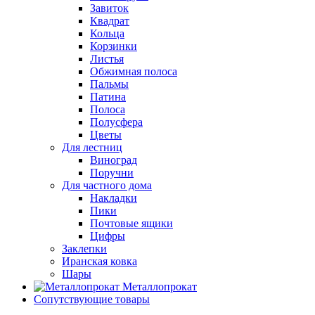
Завиток
Квадрат
Кольца
Корзинки
Листья
Обжимная полоса
Пальмы
Патина
Полоса
Полусфера
Цветы
Для лестниц
Виноград
Поручни
Для частного дома
Накладки
Пики
Почтовые ящики
Цифры
Заклепки
Иранская ковка
Шары
Металлопрокат
Сопутствующие товары