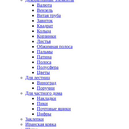
Валюта
Вензель
Витая труба
Завиток
Квадрат
Кольца
Корзинки
Листья
Обжимная полоса
Пальмы
Патина
Полоса
Полусфера
Цветы
Для лестниц
Виноград
Поручни
Для частного дома
Накладки
Пики
Почтовые ящики
Цифры
Заклепки
Иранская ковка