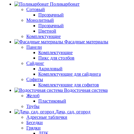
Поликарбонат
Сотовый
Прозрачный
Монолитный
Прозрачный
Цветной
Комплектующие
Фасадные материалы
Панели
Комплектующие
Пикс для столбов
Сайдинг
Акриловый
Комплектующие для сайдинга
Софиты
Комплектующие для софитов
Водосточная система
Желоб
Пластиковый
Трубы
Дача, сад, огород
Адресные таблички
Беседки
Грядки
ДПК