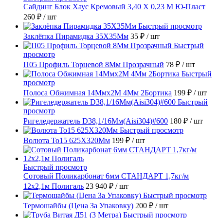
Сайдинг Блок Хаус Кремовый 3,40 Х 0,23 М Ю-Пласт
260 ₽
/ шт
Быстрый просмотр
Заклёпка Пирамидка 35X35Мм
35 ₽
/ шт
Быстрый
просмотр
П05 Профиль Торцевой 8Мм Прозрачный
78 ₽
/ шт
Быстрый
просмотр
Полоса Обжимная 14Ммх2М 4Мм 2Бортика
199 ₽
/ шт
Быстрый
просмотр
Ригеледержатель D38,1/16Мм(Aisi304)#600
180 ₽
/ шт
Быстрый просмотр
Волюта То15 625X320Мм
199 ₽
/ шт
Быстрый просмотр
Сотовый Поликарбонат 6мм СТАНДАРТ 1,7кг/м
12х2,1м Полигаль
23 940 ₽
/ шт
Быстрый просмотр
Термошайбы (Цена За Упаковку)
200 ₽
/ шт
Быстрый просмотр