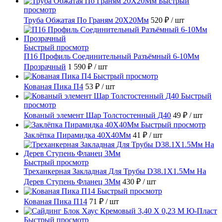
Быстрый
просмотр
Труба Обжатая По Граням 20X20Мм
520 ₽
/ шт
Быстрый просмотр
П16 Профиль Соединительный Разъёмный 6-10Мм
Прозрачный
1 590 ₽
/ шт
Быстрый просмотр
Кованая Пика П4
53 ₽
/ шт
Быстрый
просмотр
Кованый элемент Шар Толстостенный Д40
49 ₽
/ шт
Быстрый просмотр
Заклёпка Пирамидка 40X40Мм
41 ₽
/ шт
Быстрый просмотр
Треханкерная Закладная Для Трубы D38.1Х1.5Мм На
Дерев Ступень Фланец 3Мм
430 ₽
/ шт
Быстрый просмотр
Кованая Пика П14
71 ₽
/ шт
Быстрый просмотр