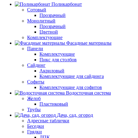
Поликарбонат
Сотовый
Прозрачный
Монолитный
Прозрачный
Цветной
Комплектующие
Фасадные материалы
Панели
Комплектующие
Пикс для столбов
Сайдинг
Акриловый
Комплектующие для сайдинга
Софиты
Комплектующие для софитов
Водосточная система
Желоб
Пластиковый
Трубы
Дача, сад, огород
Адресные таблички
Беседки
Грядки
ДПК