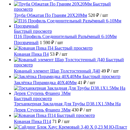
Быстрый
просмотр
Труба Обжатая По Граням 20X20Мм
520 ₽
/ шт
Быстрый просмотр
П16 Профиль Соединительный Разъёмный 6-10Мм
Прозрачный
1 590 ₽
/ шт
Быстрый просмотр
Кованая Пика П4
53 ₽
/ шт
Быстрый
просмотр
Кованый элемент Шар Толстостенный Д40
49 ₽
/ шт
Быстрый просмотр
Заклёпка Пирамидка 40X40Мм
41 ₽
/ шт
Быстрый просмотр
Треханкерная Закладная Для Трубы D38.1Х1.5Мм На
Дерев Ступень Фланец 3Мм
430 ₽
/ шт
Быстрый просмотр
Кованая Пика П14
71 ₽
/ шт