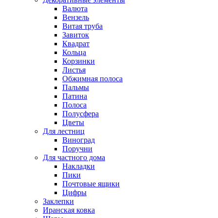
Валюта
Вензель
Витая труба
Завиток
Квадрат
Кольца
Корзинки
Листья
Обжимная полоса
Пальмы
Патина
Полоса
Полусфера
Цветы
Для лестниц
Виноград
Поручни
Для частного дома
Накладки
Пики
Почтовые ящики
Цифры
Заклепки
Иранская ковка