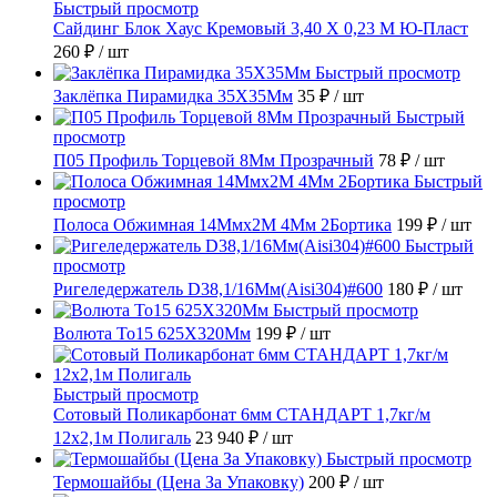
Быстрый просмотр
Сайдинг Блок Хаус Кремовый 3,40 Х 0,23 М Ю-Пласт
260 ₽
/ шт
Быстрый просмотр
Заклёпка Пирамидка 35X35Мм
35 ₽
/ шт
Быстрый
просмотр
П05 Профиль Торцевой 8Мм Прозрачный
78 ₽
/ шт
Быстрый
просмотр
Полоса Обжимная 14Ммх2М 4Мм 2Бортика
199 ₽
/ шт
Быстрый
просмотр
Ригеледержатель D38,1/16Мм(Aisi304)#600
180 ₽
/ шт
Быстрый просмотр
Волюта То15 625X320Мм
199 ₽
/ шт
Быстрый просмотр
Сотовый Поликарбонат 6мм СТАНДАРТ 1,7кг/м
12х2,1м Полигаль
23 940 ₽
/ шт
Быстрый просмотр
Термошайбы (Цена За Упаковку)
200 ₽
/ шт