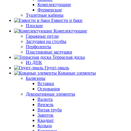
Комплектующие
Фермерские
Туалетные кабины
Емкости и баки
Плоские
Комплектующие
Гаражные петли
Заглушки на столбы
Перфоленты
Пластиковые заглушки
Террасная доска
Из ДПК
Грунт-эмаль
Кованые элементы
Балясины
Вставки
Основания
Декоративные элементы
Валюта
Вензель
Витая труба
Завиток
Квадрат
Кольца
Корзинки