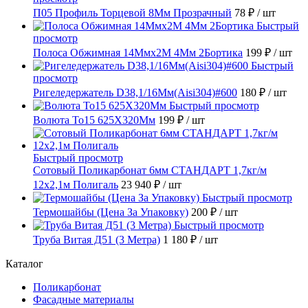
П05 Профиль Торцевой 8Мм Прозрачный
78 ₽
/ шт
Быстрый
просмотр
Полоса Обжимная 14Ммх2М 4Мм 2Бортика
199 ₽
/ шт
Быстрый
просмотр
Ригеледержатель D38,1/16Мм(Aisi304)#600
180 ₽
/ шт
Быстрый просмотр
Волюта То15 625X320Мм
199 ₽
/ шт
Быстрый просмотр
Сотовый Поликарбонат 6мм СТАНДАРТ 1,7кг/м
12х2,1м Полигаль
23 940 ₽
/ шт
Быстрый просмотр
Термошайбы (Цена За Упаковку)
200 ₽
/ шт
Быстрый просмотр
Труба Витая Д51 (3 Метра)
1 180 ₽
/ шт
Каталог
Поликарбонат
Фасадные материалы