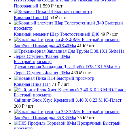
Прозрачный
1 590 ₽
/ шт
Быстрый просмотр
Кованая Пика П4
53 ₽
/ шт
Быстрый
просмотр
Кованый элемент Шар Толстостенный Д40
49 ₽
/ шт
Быстрый просмотр
Заклёпка Пирамидка 40X40Мм
41 ₽
/ шт
Быстрый просмотр
Треханкерная Закладная Для Трубы D38.1Х1.5Мм На
Дерев Ступень Фланец 3Мм
430 ₽
/ шт
Быстрый просмотр
Кованая Пика П14
71 ₽
/ шт
Быстрый просмотр
Сайдинг Блок Хаус Кремовый 3,40 Х 0,23 М Ю-Пласт
260 ₽
/ шт
Быстрый просмотр
Заклёпка Пирамидка 35X35Мм
35 ₽
/ шт
Быстрый
просмотр