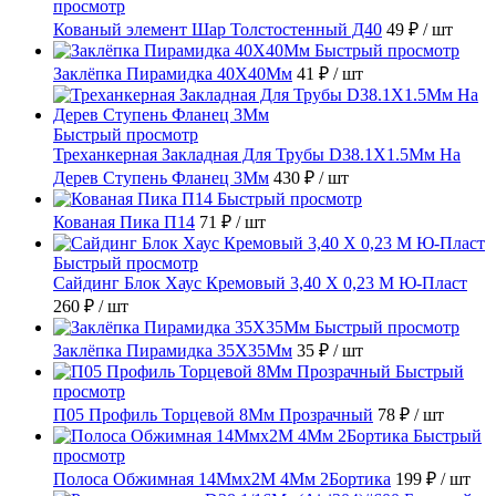
просмотр
Кованый элемент Шар Толстостенный Д40
49 ₽
/ шт
Быстрый просмотр
Заклёпка Пирамидка 40X40Мм
41 ₽
/ шт
Быстрый просмотр
Треханкерная Закладная Для Трубы D38.1Х1.5Мм На
Дерев Ступень Фланец 3Мм
430 ₽
/ шт
Быстрый просмотр
Кованая Пика П14
71 ₽
/ шт
Быстрый просмотр
Сайдинг Блок Хаус Кремовый 3,40 Х 0,23 М Ю-Пласт
260 ₽
/ шт
Быстрый просмотр
Заклёпка Пирамидка 35X35Мм
35 ₽
/ шт
Быстрый
просмотр
П05 Профиль Торцевой 8Мм Прозрачный
78 ₽
/ шт
Быстрый
просмотр
Полоса Обжимная 14Ммх2М 4Мм 2Бортика
199 ₽
/ шт