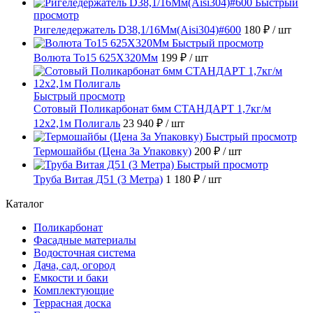
Быстрый
просмотр
Ригеледержатель D38,1/16Мм(Aisi304)#600
180 ₽
/ шт
Быстрый просмотр
Волюта То15 625X320Мм
199 ₽
/ шт
Быстрый просмотр
Сотовый Поликарбонат 6мм СТАНДАРТ 1,7кг/м
12х2,1м Полигаль
23 940 ₽
/ шт
Быстрый просмотр
Термошайбы (Цена За Упаковку)
200 ₽
/ шт
Быстрый просмотр
Труба Витая Д51 (3 Метра)
1 180 ₽
/ шт
Каталог
Поликарбонат
Фасадные материалы
Водосточная система
Дача, сад, огород
Емкости и баки
Комплектующие
Террасная доска