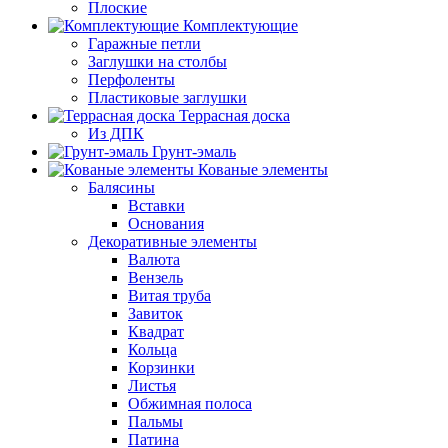
Плоские
Комплектующие
Гаражные петли
Заглушки на столбы
Перфоленты
Пластиковые заглушки
Террасная доска
Из ДПК
Грунт-эмаль
Кованые элементы
Балясины
Вставки
Основания
Декоративные элементы
Валюта
Вензель
Витая труба
Завиток
Квадрат
Кольца
Корзинки
Листья
Обжимная полоса
Пальмы
Патина