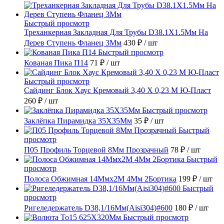
Быстрый просмотр
Треханкерная Закладная Для Трубы D38.1Х1.5Мм На
Дерев Ступень Фланец 3Мм
430 ₽
/ шт
Быстрый просмотр
Кованая Пика П14
71 ₽
/ шт
Быстрый просмотр
Сайдинг Блок Хаус Кремовый 3,40 Х 0,23 М Ю-Пласт
260 ₽
/ шт
Быстрый просмотр
Заклёпка Пирамидка 35X35Мм
35 ₽
/ шт
Быстрый
просмотр
П05 Профиль Торцевой 8Мм Прозрачный
78 ₽
/ шт
Быстрый
просмотр
Полоса Обжимная 14Ммх2М 4Мм 2Бортика
199 ₽
/ шт
Быстрый
просмотр
Ригеледержатель D38,1/16Мм(Aisi304)#600
180 ₽
/ шт
Быстрый просмотр