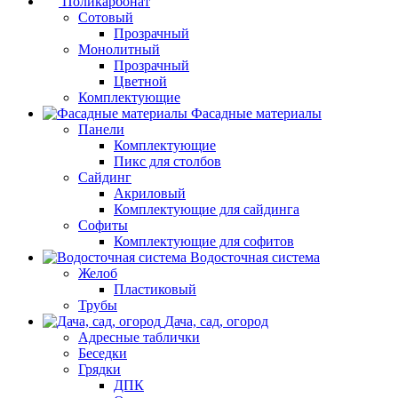
Поликарбонат
Сотовый
Прозрачный
Монолитный
Прозрачный
Цветной
Комплектующие
Фасадные материалы
Панели
Комплектующие
Пикс для столбов
Сайдинг
Акриловый
Комплектующие для сайдинга
Софиты
Комплектующие для софитов
Водосточная система
Желоб
Пластиковый
Трубы
Дача, сад, огород
Адресные таблички
Беседки
Грядки
ДПК