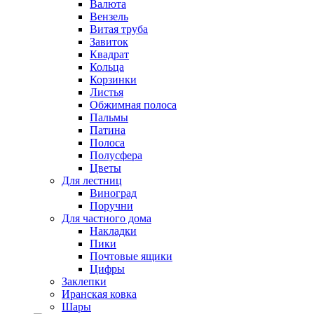
Валюта
Вензель
Витая труба
Завиток
Квадрат
Кольца
Корзинки
Листья
Обжимная полоса
Пальмы
Патина
Полоса
Полусфера
Цветы
Для лестниц
Виноград
Поручни
Для частного дома
Накладки
Пики
Почтовые ящики
Цифры
Заклепки
Иранская ковка
Шары