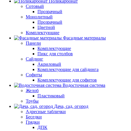
Поликарбонат
Сотовый
Прозрачный
Монолитный
Прозрачный
Цветной
Комплектующие
Фасадные материалы
Панели
Комплектующие
Пикс для столбов
Сайдинг
Акриловый
Комплектующие для сайдинга
Софиты
Комплектующие для софитов
Водосточная система
Желоб
Пластиковый
Трубы
Дача, сад, огород
Адресные таблички
Беседки
Грядки
ДПК