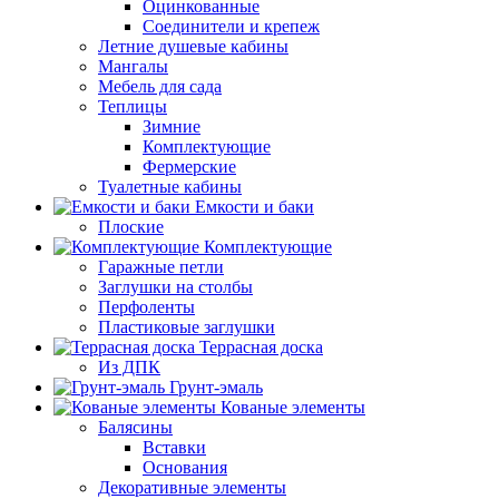
Оцинкованные
Соединители и крепеж
Летние душевые кабины
Мангалы
Мебель для сада
Теплицы
Зимние
Комплектующие
Фермерские
Туалетные кабины
Емкости и баки
Плоские
Комплектующие
Гаражные петли
Заглушки на столбы
Перфоленты
Пластиковые заглушки
Террасная доска
Из ДПК
Грунт-эмаль
Кованые элементы
Балясины
Вставки
Основания
Декоративные элементы