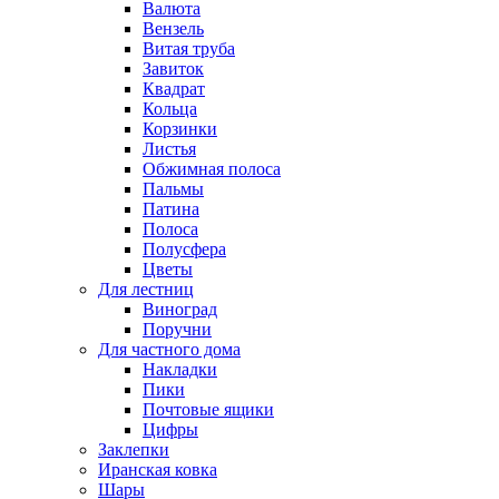
Валюта
Вензель
Витая труба
Завиток
Квадрат
Кольца
Корзинки
Листья
Обжимная полоса
Пальмы
Патина
Полоса
Полусфера
Цветы
Для лестниц
Виноград
Поручни
Для частного дома
Накладки
Пики
Почтовые ящики
Цифры
Заклепки
Иранская ковка
Шары