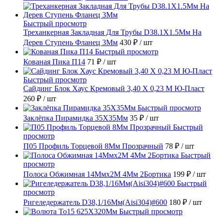
Быстрый просмотр
Треханкерная Закладная Для Трубы D38.1Х1.5Мм На
Дерев Ступень Фланец 3Мм
430 ₽
/ шт
Быстрый просмотр
Кованая Пика П14
71 ₽
/ шт
Быстрый просмотр
Сайдинг Блок Хаус Кремовый 3,40 Х 0,23 М Ю-Пласт
260 ₽
/ шт
Быстрый просмотр
Заклёпка Пирамидка 35X35Мм
35 ₽
/ шт
Быстрый
просмотр
П05 Профиль Торцевой 8Мм Прозрачный
78 ₽
/ шт
Быстрый
просмотр
Полоса Обжимная 14Ммх2М 4Мм 2Бортика
199 ₽
/ шт
Быстрый
просмотр
Ригеледержатель D38,1/16Мм(Aisi304)#600
180 ₽
/ шт
Быстрый просмотр